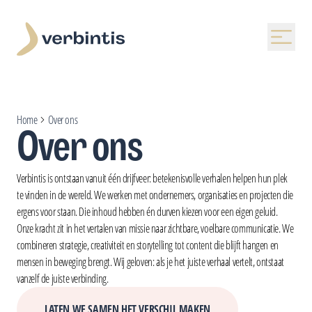
Home
Over ons
Over ons
Verbintis is ontstaan vanuit één drijfveer: betekenisvolle verhalen helpen hun plek
te vinden in de wereld. We werken met ondernemers, organisaties en projecten die
ergens voor staan. Die inhoud hebben én durven kiezen voor een eigen geluid.
Onze kracht zit in het vertalen van missie naar zichtbare, voelbare communicatie. We
combineren strategie, creativiteit en storytelling tot content die blijft hangen en
mensen in beweging brengt. Wij geloven: als je het juiste verhaal vertelt, ontstaat
vanzelf de juiste verbinding.
LATEN WE SAMEN HET VERSCHIL MAKEN