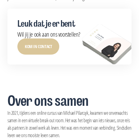
Leuk dat je er bent
Wil jij je ook aan ons voorstellen?
KOM IN CONTACT
Over ons samen
In 2021, tijdens een online cursus van Michael Pilarczyk, kwamen we onverwachts
samen in een virtuele break-out room. Het was het begin van iets nieuws, onze reis
als partners in zowel werk als leven. Het was een moment van verbinding. Sindsdien
leven we ons mooiste leven samen.