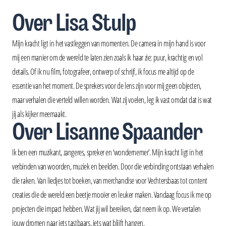
Over Lisa Stulp
Mijn kracht ligt in het vastleggen van momenten. De camera in mijn hand is voor
mij een manier om de wereld te laten zien zoals ik haar zie: puur, krachtig en vol
details. Of ik nu film, fotografeer, ontwerp of schrijf, ik focus me altijd op de
essentie van het moment. De sprekers voor de lens zijn voor mij geen objecten,
maar verhalen die verteld willen worden. Wat zij voelen, leg ik vast omdat dat is wat
jij als kijker meemaakt.
Over Lisanne Spaander
Ik ben een muzikant, zangeres, spreker en ‘wondernemer’. Mijn kracht ligt in het
verbinden van woorden, muziek en beelden. Door die verbinding ontstaan verhalen
die raken. Van liedjes tot boeken, van merchandise voor Vechtersbaas tot content
creaties die de wereld een beetje mooier en leuker maken. Vandaag focus ik me op
projecten die impact hebben. Wat jij wil bereiken, dat neem ik op. We vertalen
jouw dromen naar iets tastbaars, iets wat blijft hangen.