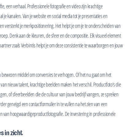
te, een verhaal. Professionele fotografie en video zijn krachtige
l je kanalen. Van je website en social media tot je presentaties en
 en versterkt je merkpositionering. Het helpt je om je te onderscheiden van
lgroep. Denk aan de kleuren, de sfeer en de compositie. Elk visueel element
 partner zoals Verbintis helpt je om deze consistentie te waarborgen en jouw
 een bewezen middel om conversies te verhogen. Of het nu gaat om het
van nieuw talent, krachtige beelden maken het verschil. Productfoto's die
leggen, of sfeerbeelden die de cultuur van jouw bedrijf vangen, ze spreken
erder geneigd een contactformulier in te vullen na het zien van een
en van hoogwaardigeproductfotografie. De investering in professionele
s in zicht