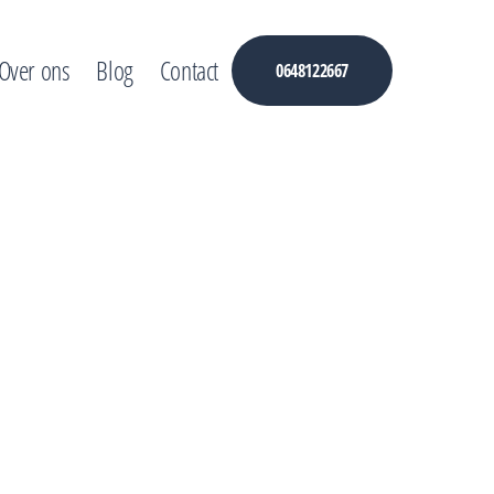
Over ons
Blog
Contact
0648122667