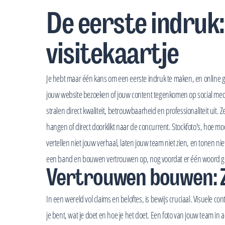
De eerste indruk:
visitekaartje
Je hebt maar één kans om een eerste indruk te maken, en online g
jouw website bezoeken of jouw content tegenkomen op social media,
stralen direct kwaliteit, betrouwbaarheid en professionaliteit uit. Z
hangen of direct doorklikt naar de concurrent. Stockfoto's, hoe moo
vertellen niet jouw verhaal, laten jouw team niet zien, en tonen ni
een band en bouwen vertrouwen op, nog voordat er één woord ge
Vertrouwen bouwen: Z
In een wereld vol claims en beloftes, is bewijs cruciaal. Visuele co
je bent, wat je doet en hoe je het doet. Een foto van jouw team in 