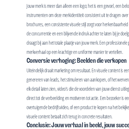
Jouw merk is meer dan alleen een logo; het is een gevoel, een belof
instrumenten om deze merkidentiteit consistent uit te dragen over a
brochures, een consistente visuele stijl zorgt voor herkenbaarheid
de concurrentie en een blijvende indruk achter te laten bij je doe
draagt bij aan het totale plaatje van jouw merk. Een professionele
merkverhaal op een krachtige en uniforme manier te vertellen.
Conversie verhoging: Beelden die verkopen
Uiteindelijk draait marketing om resultaat. En visuele content is
genereren van leads, het stimuleren van aankopen, of het werven 
elk detail laten zien, video's die de voordelen van jouw dienst uit
direct tot de verbeelding en motiveren tot actie. Een bezoeker is e
overtuigende bedrijfsvideo, of een product te kopen na het bekijk
visuele content betaalt zich terug in concrete resultaten.
Conclusie: Jouw verhaal in beeld, jouw succe