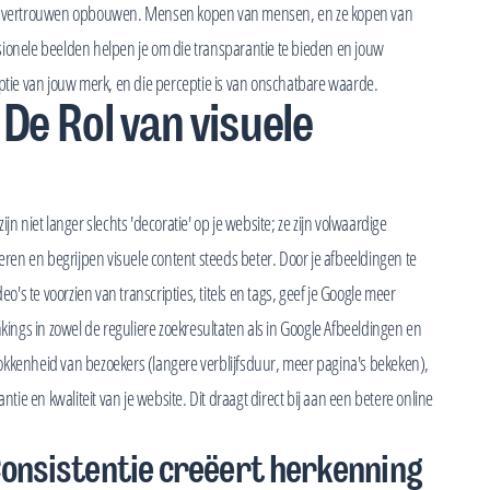
n en vertrouwen opbouwen. Mensen kopen van mensen, en ze kopen van
sionele beelden helpen je om die transparantie te bieden en jouw
eptie van jouw merk, en die perceptie is van onschatbare waarde.
De Rol van visuele
n niet langer slechts 'decoratie' op je website; ze zijn volwaardige
en en begrijpen visuele content steeds beter. Door je afbeeldingen te
eo's te voorzien van transcripties, titels en tags, geef je Google meer
nkings in zowel de reguliere zoekresultaten als in Google Afbeeldingen en
okkenheid van bezoekers (langere verblijfsduur, meer pagina's bekeken),
ntie en kwaliteit van je website. Dit draagt direct bij aan een betere online
Consistentie creëert herkenning