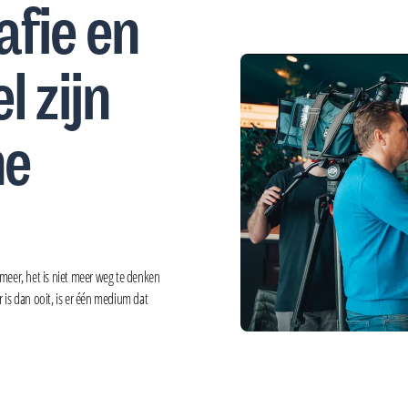
afie en
l zijn
ne
meer, het is niet meer weg te denken
 is dan ooit, is er één medium dat