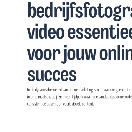
bedrijfsfotogr
video essentiee
voor jouw onli
succes
In de dynamische wereld van online marketing is zichtbaarheid geen optie 
in onze maatschappij. En in een tijdperk waarin de aandachtsspanne korter
consistent de boventoon voert: visuele content.